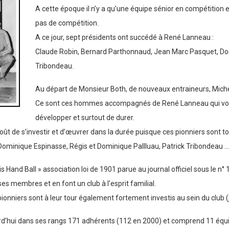
A cette époque il n’y a qu’une équipe sénior en compétition 
pas de compétition.
A ce jour, sept présidents ont succédé à René Lanneau :
Claude Robin, Bernard Parthonnaud, Jean Marc Pasquet, Dom
Tribondeau.
Au départ de Monsieur Both, de nouveaux entraineurs, Michel
Ce sont ces hommes accompagnés de René Lanneau qui vont i
développer et surtout de durer.
ût de s’investir et d’œuvrer dans la durée puisque ces pionniers sont tou
Dominique Espinasse, Régis et Dominique Pallluau, Patrick Tribondeau …
ois Hand Ball » association loi de 1901 parue au journal officiel sous le
ses membres et en font un club à l’esprit familial.
ionniers sont à leur tour également fortement investis au sein du club (j
urd’hui dans ses rangs 171 adhérents (112 en 2000) et comprend 11 équ