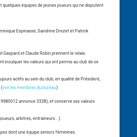
et quelques équipes de jeunes joueurs qui ne disputent
inique Espinasse, Sandrine Drezet et Patrick
 Gaspard et Claude Robin prennent le relais.
nculquer les valeurs qui ont permis au club de se
jours actifs au sein du club, en qualité de Président,
 (
voir les membres du bureau
)
 n° 19980012 annonce 3328), et conserve ses valeurs
oueurs, arbitres, entraineurs….).
ipes dont une équipe seniors féminines.