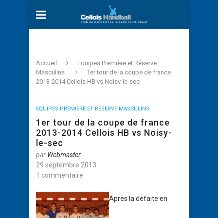
Accueil
Equipes Première et Réserve
Masculins
1er tour de la coupe de france
2013-2014 Cellois HB vs Noisy-le-sec
EQUIPES PREMIÈRE ET RÉSERVE MASCULINS
1er tour de la coupe de france
2013-2014 Cellois HB vs Noisy-
le-sec
par
Webmaster
29 septembre 2013
1 commentaire
Après la défaite en