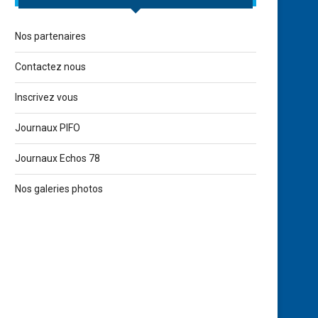
Nos partenaires
Contactez nous
Inscrivez vous
Journaux PIFO
Journaux Echos 78
Nos galeries photos
Match de l’équipe première féminine
Nos premières féminines
en coupe le 05/11/2014
Day Paris »
5 novembre 2014
3 juin 2014