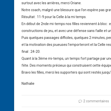
surtout avec les arrières, merci Oriane.
Notre coach, malgré une blessure que l’on espère pas gra
Résultat : 11-9 pour la Celle à la mi temps.
En début de 2nde mi-temps nos filles reviennent à bloc : 
constructions de jeu, et avec une défense sans faille et u
Puis quelques passages difficiles, quelques 2 minutes, pe
et la motivation des joueuses l’emporteront et la Celle re
final : 24-20.
Quant à la 3ème mi-temps, un temps fort partage par une
fête. Des moments précieux qui construisent cette équipe
Bravo les filles, merci les supporters qui sont restés jusq
Nathalie
2 commentaires