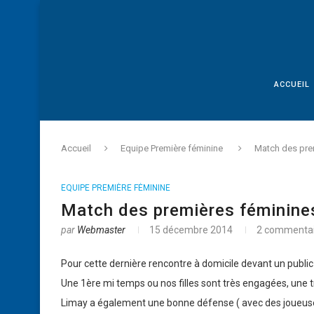
ACCUEIL
Accueil
Equipe Première féminine
Match des pre
EQUIPE PREMIÈRE FÉMININE
Match des premières féminine
par
Webmaster
15 décembre 2014
2 commentai
Pour cette dernière rencontre à domicile devant un publi
Une 1ère mi temps ou nos filles sont très engagées, une t
Limay a également une bonne défense ( avec des joueuses 