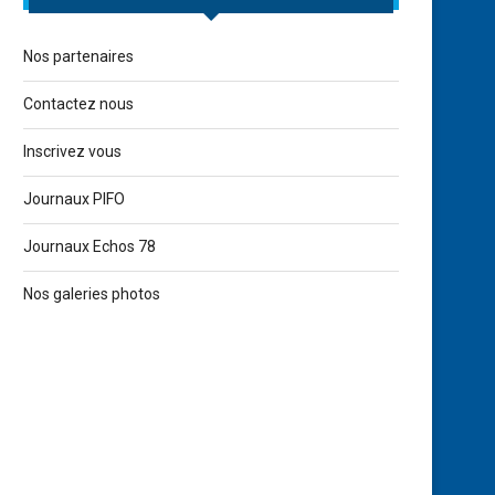
Nos partenaires
Contactez nous
Détail des nouvelles m
Inscrivez vous
sanitaires et communi
presse du 26/11/2
Journaux PIFO
4 décembre 2021
Journaux Echos 78
Nos galeries photos