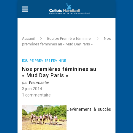
Accueil
Equipe Première féminine
Nos
premières féminines au « Mud Day Paris »
EQUIPE PREMIÈRE FÉMININE
Nos premières féminines au
« Mud Day Paris »
par
Webmaster
3 juin 2014
1 commentaire
L’évènement à succès