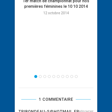
1er match de championnat pour nos
Matc
premières féminines le 10 10 2014
12 octobre 2014
1 COMMENTAIRE
TRIBONDEAU-S@HOTMAIL.FR
RÉPONDRE